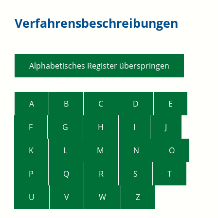
Verfahrensbeschreibungen
Alphabetisches Register überspringen
A
B
C
D
E
F
G
H
I
J
K
L
M
N
O
P
Q
R
S
T
U
V
W
Z