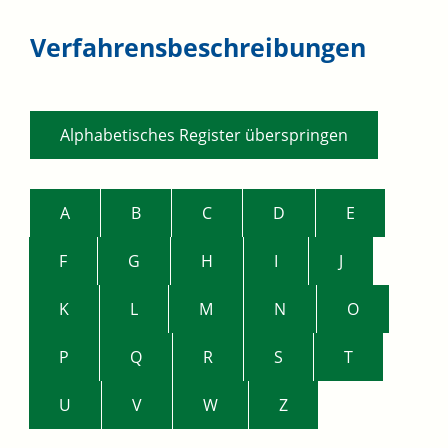
Verfahrensbeschreibungen
Alphabetisches Register überspringen
A
B
C
D
E
F
G
H
I
J
K
L
M
N
O
P
Q
R
S
T
U
V
W
Z