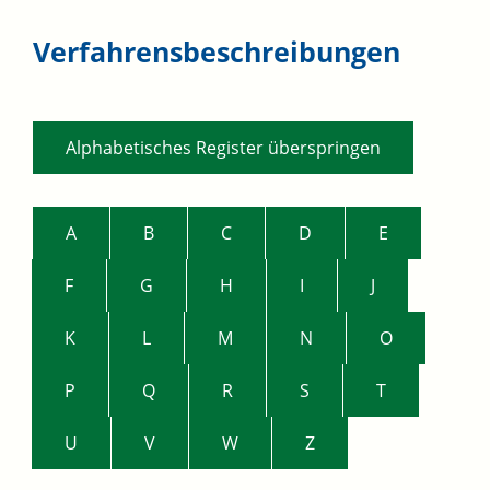
Verfahrensbeschreibungen
Alphabetisches Register überspringen
A
B
C
D
E
F
G
H
I
J
K
L
M
N
O
P
Q
R
S
T
U
V
W
Z