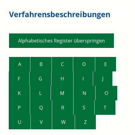
Verfahrensbeschreibungen
Alphabetisches Register überspringen
A
B
C
D
E
F
G
H
I
J
K
L
M
N
O
P
Q
R
S
T
U
V
W
Z