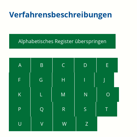
Verfahrensbeschreibungen
Alphabetisches Register überspringen
A
B
C
D
E
F
G
H
I
J
K
L
M
N
O
P
Q
R
S
T
U
V
W
Z