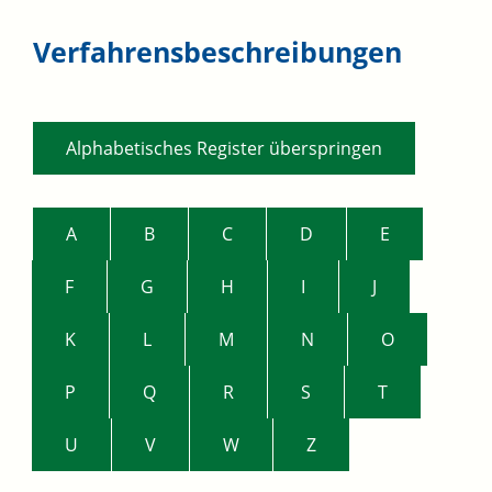
Verfahrensbeschreibungen
Alphabetisches Register überspringen
A
B
C
D
E
F
G
H
I
J
K
L
M
N
O
P
Q
R
S
T
U
V
W
Z