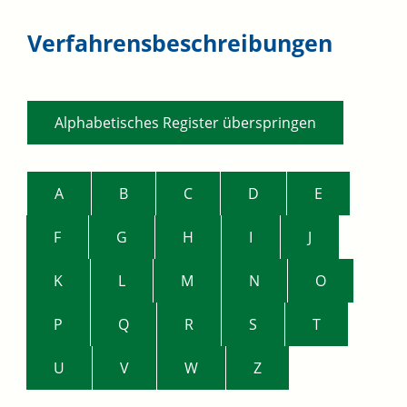
Verfahrensbeschreibungen
Alphabetisches Register überspringen
A
B
C
D
E
F
G
H
I
J
K
L
M
N
O
P
Q
R
S
T
U
V
W
Z