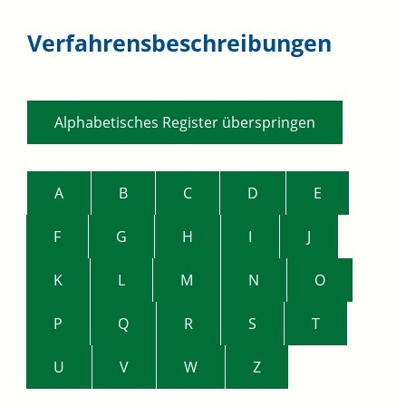
Verfahrensbeschreibungen
Alphabetisches Register überspringen
A
B
C
D
E
F
G
H
I
J
K
L
M
N
O
P
Q
R
S
T
U
V
W
Z