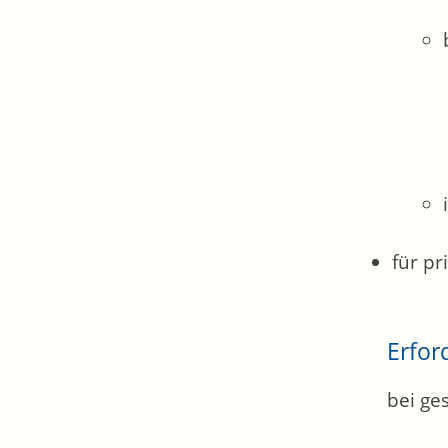
für pr
Erfor
bei ge