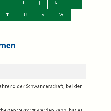
H
I
J
K
L
T
U
V
W
hmen
hrend der Schwangerschaft, bei der
cherten versorgt werden kann, hat es