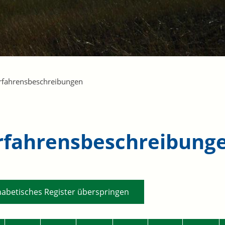
rfahrensbeschreibungen
rfahrensbeschreibung
habetisches Register überspringen