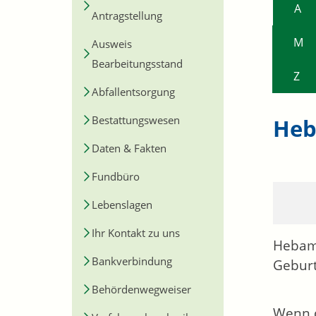
A
Antragstellung
M
Ausweis
Bearbeitungsstand
Z
Abfallentsorgung
Bestattungswesen
Heb
Daten & Fakten
Fundbüro
Lebenslagen
Ihr Kontakt zu uns
Hebamm
Bankverbindung
Geburt
Behördenwegweiser
Wenn d