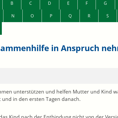
B
C
D
E
F
G
N
O
P
Q
R
S
ammenhilfe in Anspruch ne
en unterstützen und helfen Mutter und Kind wä
 und in den ersten Tagen danach.
as Kind nach der Entbindung nicht von der Versi