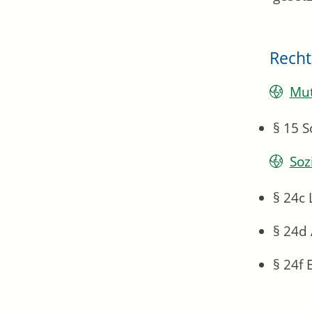
Recht
Mut
§ 15 S
Soz
§ 24c
§ 24d
§ 24f