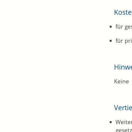
Kost
für ge
für pr
Hinw
Keine
Verti
Weite
geset