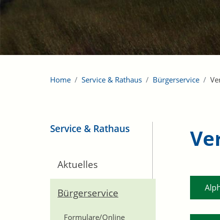
Home
Service & Rathaus
Bürgerservice
Ve
Service & Rathaus
Ve
Aktuelles
Alp
Bürgerservice
Formulare/Online