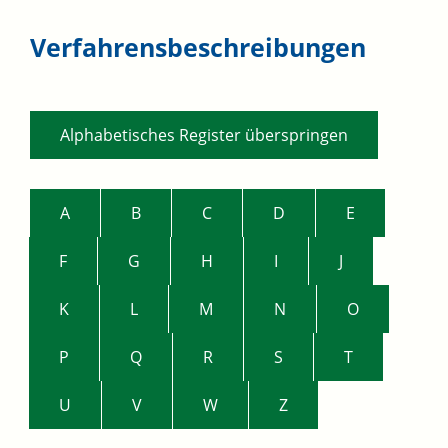
Verfahrensbeschreibungen
Alphabetisches Register überspringen
A
B
C
D
E
F
G
H
I
J
K
L
M
N
O
P
Q
R
S
T
U
V
W
Z