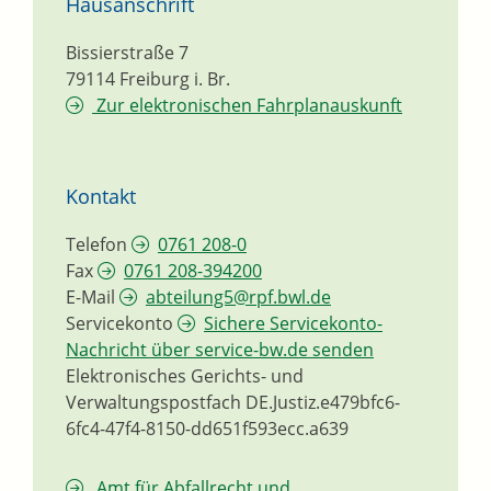
Hausanschrift
Bissierstraße 7
79114
Freiburg i. Br.
Zur elektronischen Fahrplanauskunft
Kontakt
Telefon
0761 208-0
Fax
0761 208-394200
E-Mail
abteilung5@rpf.bwl.de
Servicekonto
Sichere Servicekonto-
Nachricht über service-bw.de senden
Elektronisches Gerichts- und
Verwaltungspostfach
DE.Justiz.e479bfc6-
6fc4-47f4-8150-dd651f593ecc.a639
Amt für Abfallrecht und