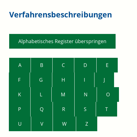
Verfahrensbeschreibungen
Alphabetisches Register überspringen
A
B
C
D
E
F
G
H
I
J
K
L
M
N
O
P
Q
R
S
T
U
V
W
Z