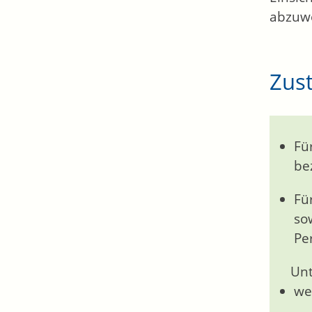
abzuw
Zust
Fü
be
Fü
so
Pe
Unt
we