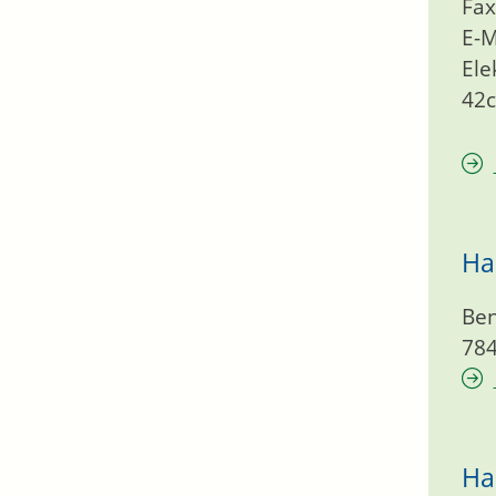
Fax
E-M
Ele
42
Ha
Ben
78
Ha