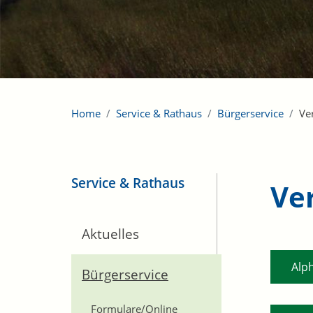
Home
Service & Rathaus
Bürgerservice
Ve
Service & Rathaus
Ve
Aktuelles
Alp
Bürgerservice
Formulare/Online