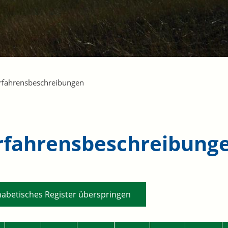
rfahrensbeschreibungen
rfahrensbeschreibung
habetisches Register überspringen