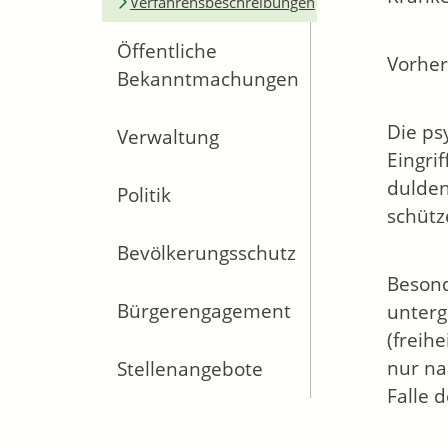
Verfahrensbeschreibungen
Öffentliche
Vorher
Bekanntmachungen
Die ps
Verwaltung
Eingri
dulden
Politik
schütz
Bevölkerungsschutz
Beson
Bürgerengagement
unterg
(freih
nur na
Stellenangebote
Falle 