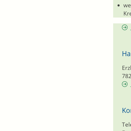
we
Kr
Ha
Erz
78
Ko
Tel