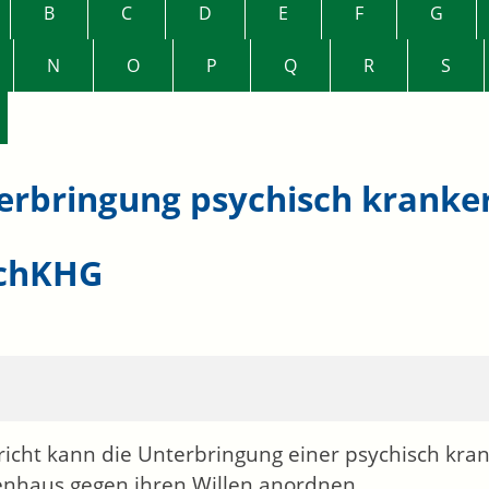
B
C
D
E
F
G
N
O
P
Q
R
S
erbringung psychisch krank
chKHG
richt kann die Unterbringung einer psychisch kra
nhaus gegen ihren Willen anordnen.