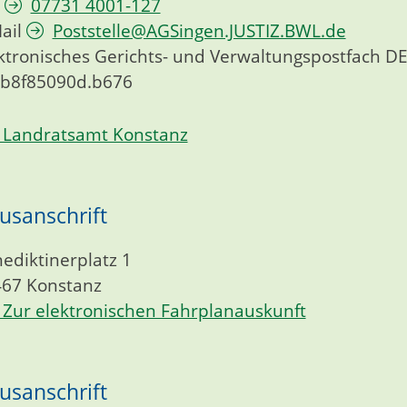
07731 4001-127
ail
Poststelle@AGSingen.JUSTIZ.BWL.de
ktronisches Gerichts- und Verwaltungspostfach
DE
cb8f85090d.b676
Landratsamt Konstanz
usanschrift
ediktinerplatz 1
467
Konstanz
Zur elektronischen Fahrplanauskunft
usanschrift