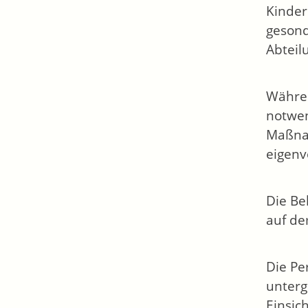
Kinder
gesond
Abteil
Währen
notwen
Maßnah
eigenv
Die Be
auf de
Die Pe
unterg
Einsic