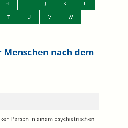
H
I
J
K
L
T
U
V
W
er Menschen nach dem
nken Person in einem psychiatrischen