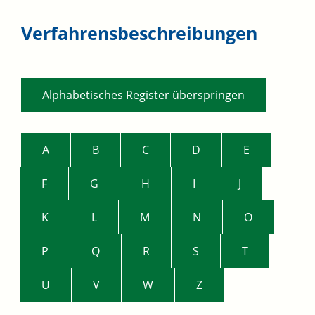
Verfahrensbeschreibungen
Alphabetisches Register überspringen
A
B
C
D
E
F
G
H
I
J
K
L
M
N
O
P
Q
R
S
T
U
V
W
Z