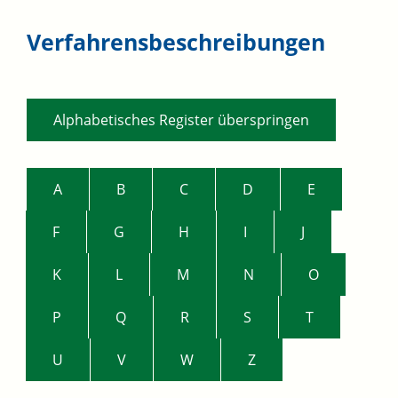
Verfahrensbeschreibungen
Alphabetisches Register überspringen
A
B
C
D
E
F
G
H
I
J
K
L
M
N
O
P
Q
R
S
T
U
V
W
Z