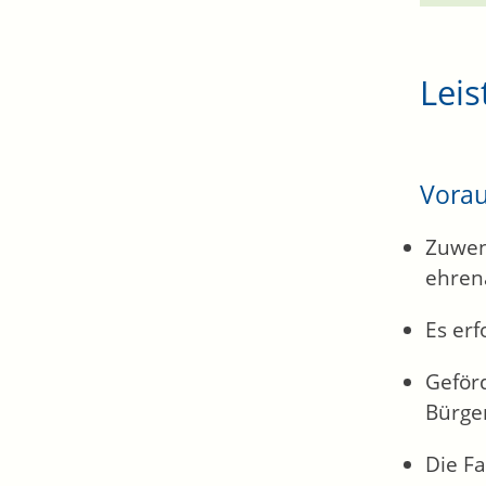
Leis
Vora
Zuwen
ehren
Es erf
Geför
Bürge
Die F