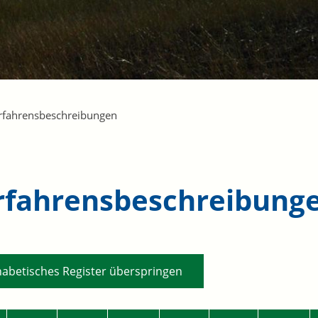
rfahrensbeschreibungen
rfahrensbeschreibung
habetisches Register überspringen