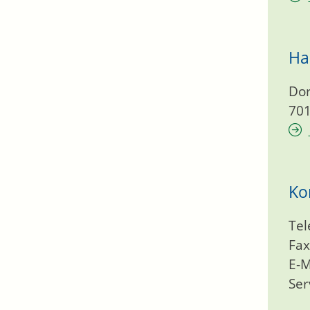
Ha
Dor
70
Ko
Tel
Fax
E-M
Ser