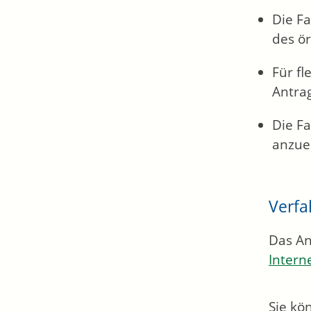
Die Fa
des ör
Für f
Antra
Die F
anzue
Verfa
Das An
Intern
Sie kö