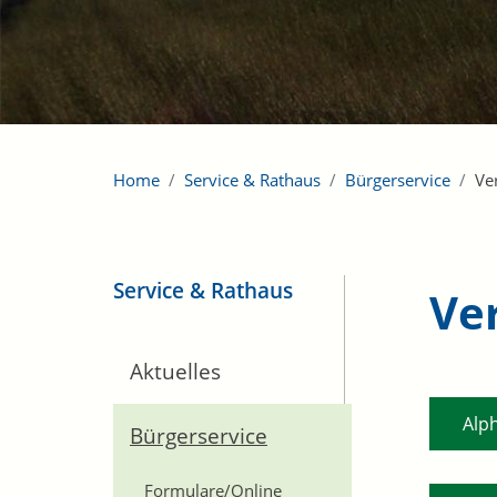
Home
Service & Rathaus
Bürgerservice
Ve
Service & Rathaus
Ve
Aktuelles
Alp
Bürgerservice
Formulare/Online