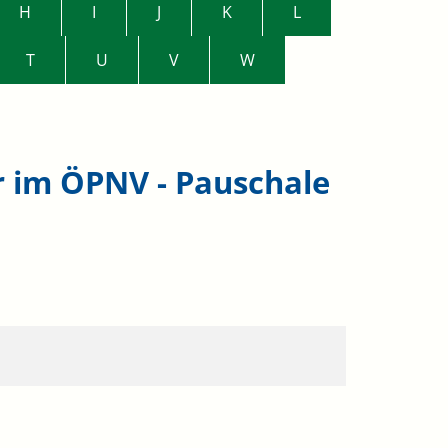
H
I
J
K
L
T
U
V
W
r im ÖPNV - Pauschale