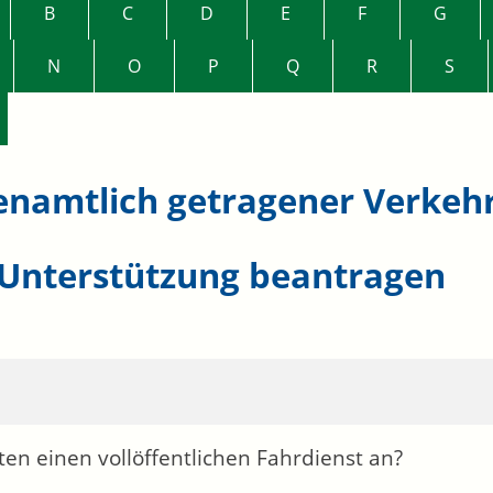
B
C
D
E
F
G
N
O
P
Q
R
S
enamtlich getragener Verkeh
 Unterstützung beantragen
eten einen vollöffentlichen Fahrdienst an?