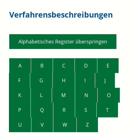
Verfahrensbeschreibungen
Alphabetisches Register überspringen
A
B
C
D
E
F
G
H
I
J
K
L
M
N
O
P
Q
R
S
T
U
V
W
Z