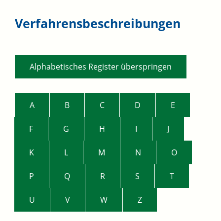
Verfahrensbeschreibungen
Alphabetisches Register überspringen
A
B
C
D
E
F
G
H
I
J
K
L
M
N
O
P
Q
R
S
T
U
V
W
Z