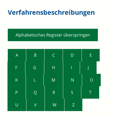
Verfahrensbeschreibungen
Alphabetisches Register überspringen
A
B
C
D
E
F
G
H
I
J
K
L
M
N
O
P
Q
R
S
T
U
V
W
Z