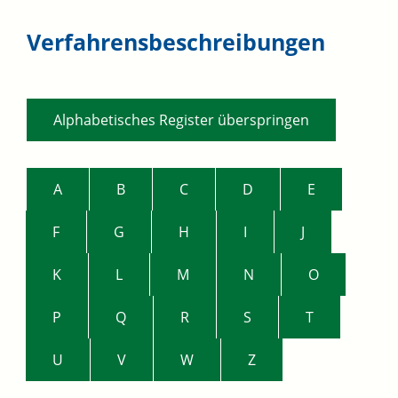
Verfahrensbeschreibungen
Alphabetisches Register überspringen
A
B
C
D
E
F
G
H
I
J
K
L
M
N
O
P
Q
R
S
T
U
V
W
Z