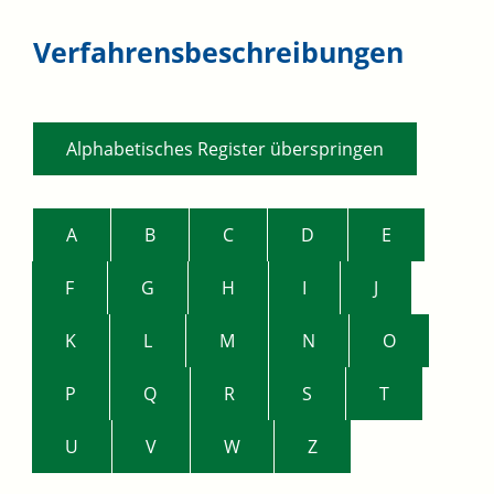
Verfahrensbeschreibungen
Alphabetisches Register überspringen
A
B
C
D
E
F
G
H
I
J
K
L
M
N
O
P
Q
R
S
T
U
V
W
Z