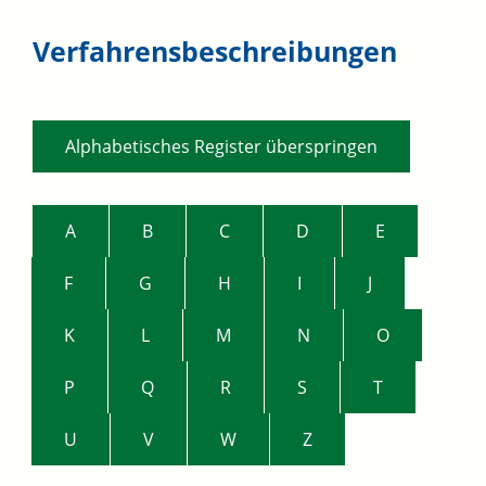
Verfahrensbeschreibungen
Alphabetisches Register überspringen
A
B
C
D
E
F
G
H
I
J
K
L
M
N
O
P
Q
R
S
T
U
V
W
Z