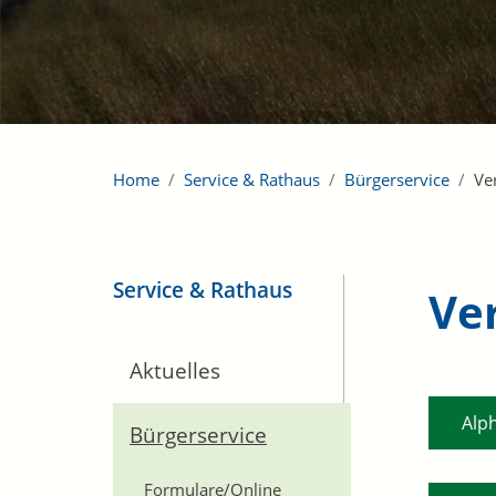
Home
Service & Rathaus
Bürgerservice
Ve
Service & Rathaus
Ve
Aktuelles
Alp
Bürgerservice
Formulare/Online