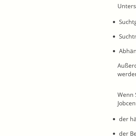
Unters
Sucht
Sucht
Abhän
Außerd
werde
Wenn S
Jobcen
der h
der B