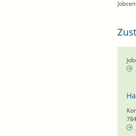
Jobcen
Zust
Job
Ha
Kon
78