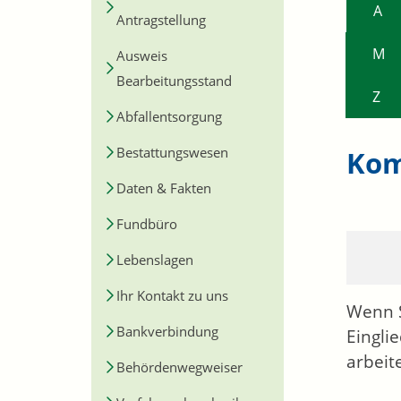
A
Antragstellung
M
Ausweis
Bearbeitungsstand
Z
Abfallentsorgung
Bestattungswesen
Kom
Daten & Fakten
Fundbüro
Lebenslagen
Ihr Kontakt zu uns
Wenn 
Bankverbindung
Eingli
arbeit
Behördenwegweiser