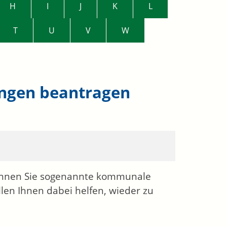
H
I
J
K
L
T
U
V
W
ungen beantragen
önnen Sie sogenannte kommunale
len Ihnen dabei helfen, wieder zu