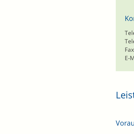
Ko
Tel
Tel
Fax
E-M
Leis
Vora