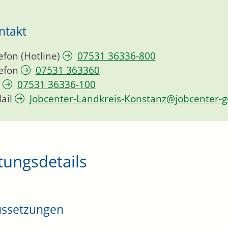
ntakt
efon (Hotline)
07531 36336-800
efon
07531 363360
07531 36336-100
ail
Jobcenter-Landkreis-Konstanz@jobcenter-g
tungsdetails
ussetzungen