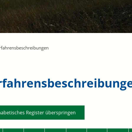
rfahrensbeschreibungen
rfahrensbeschreibung
habetisches Register überspringen