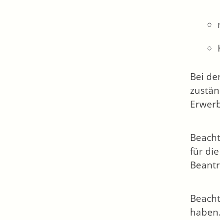
Bei de
zustän
Erwerb
Beacht
für di
Beantr
Beacht
haben.