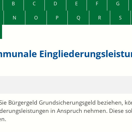
B
C
D
E
F
G
N
O
P
Q
R
S
munale Eingliederungsleist
Sie
Bürgergeld
Grundsicherungsgeld
beziehen, k
ederungsleistungen in Anspruch nehmen. Diese sol
en.