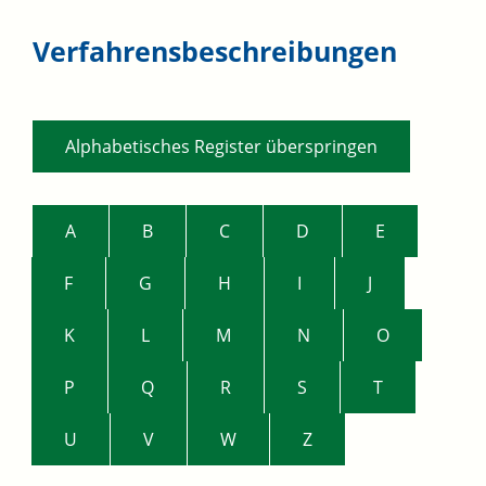
Verfahrensbeschreibungen
Alphabetisches Register überspringen
A
B
C
D
E
F
G
H
I
J
K
L
M
N
O
P
Q
R
S
T
U
V
W
Z