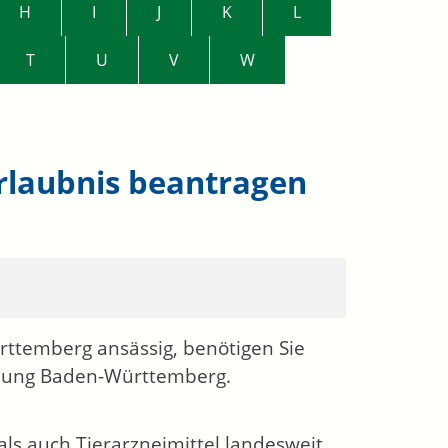
H
I
J
K
L
T
U
V
W
Erlaubnis beantragen
rttemberg ansässig, benötigen Sie
achung Baden-Württemberg.
ls auch Tierarzneimittel landesweit