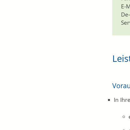
E-M
De-
Ser
Leis
Vora
In Ih