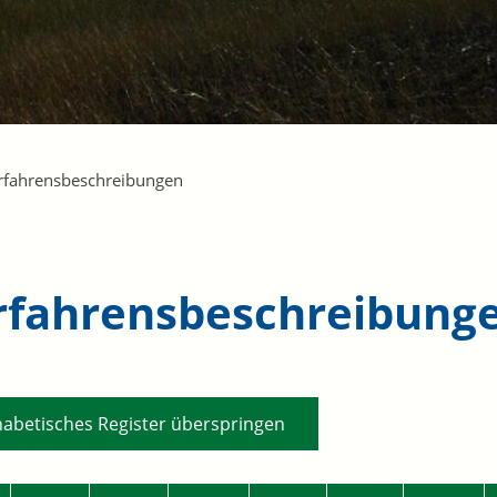
rfahrensbeschreibungen
rfahrensbeschreibung
habetisches Register überspringen