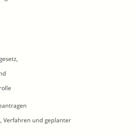
gesetz,
und
rolle
beantragen
, Verfahren und geplanter