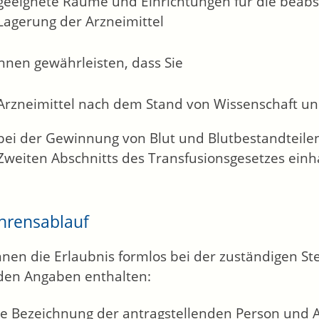
geeignete Räume und Einrichtungen für die beabsi
Lagerung der Arzneimittel
nnen gewährleisten, dass Sie
Arzneimittel nach dem Stand von Wissenschaft un
bei der Gewinnung von Blut und Blutbestandteilen 
Zweiten Abschnitts des Transfusionsgesetzes einh
hrensablauf
nnen die Erlaubnis formlos bei der zuständigen St
den Angaben enthalten:
e Bezeichnung der antragstellenden Person und 