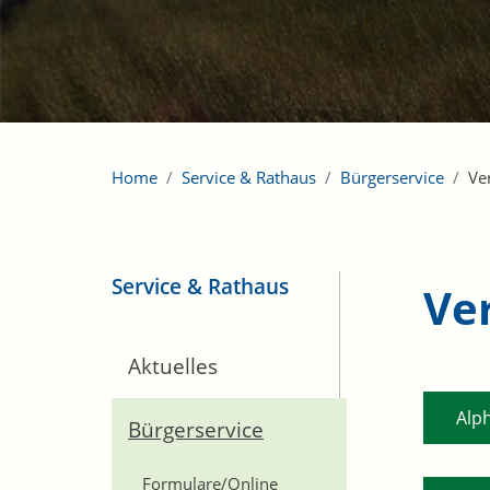
Home
Service & Rathaus
Bürgerservice
Ve
Service & Rathaus
Ve
Aktuelles
Alp
Bürgerservice
Formulare/Online