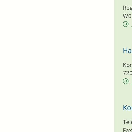
Reg
Wü
Ha
Kon
72
Ko
Tel
Fax