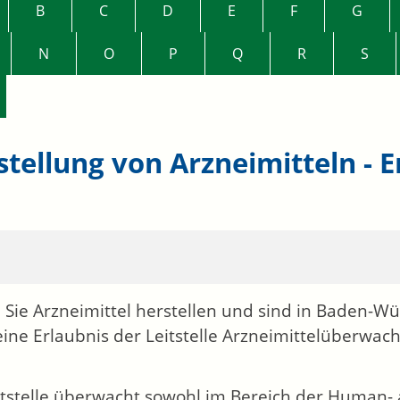
B
C
D
E
F
G
N
O
P
Q
R
S
stellung von Arzneimitteln - 
 Sie Arzneimittel herstellen und sind in Baden-Wü
eine Erlaubnis der Leitstelle Arzneimittelüberw
itstelle überwacht sowohl im Bereich der Human- a