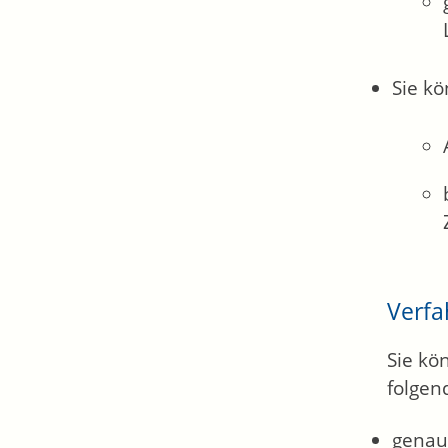
Sie kö
Verfa
Sie kö
folgen
genau