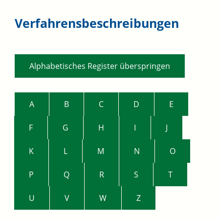
Verfahrensbeschreibungen
Alphabetisches Register überspringen
A
B
C
D
E
F
G
H
I
J
K
L
M
N
O
P
Q
R
S
T
U
V
W
Z