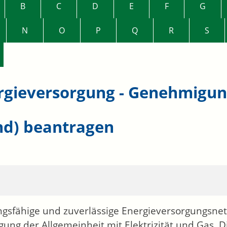
B
C
D
E
F
G
N
O
P
Q
R
S
rgieversorgung - Genehmigun
nd) beantragen
ngsfähige und zuverlässige Energieversorgungsnet
gung der Allgemeinheit mit Elektrizität und Gas. D