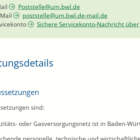
ail
Poststelle@um.bwl.de
Mail
poststelle@um.bwl.de-mail.de
vicekonto
Sichere Servicekonto-Nachricht über
tungsdetails
ussetzungen
setzungen sind:
izitäts- oder Gasversorgungsnetz ist in Baden-Wü
chende personelle, technische und wirtschaftlich