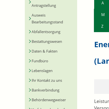
A
Antragstellung
M
Ausweis
Bearbeitungsstand
Z
Abfallentsorgung
Bestattungswesen
Ene
Daten & Fakten
(La
Fundbüro
Lebenslagen
Ihr Kontakt zu uns
Bankverbindung
Behördenwegweiser
Leistu
Versor