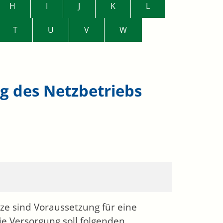
H
I
J
K
L
T
U
V
W
g des Netzbetriebs
ze sind Voraussetzung für eine
ie Versorgung soll folgenden