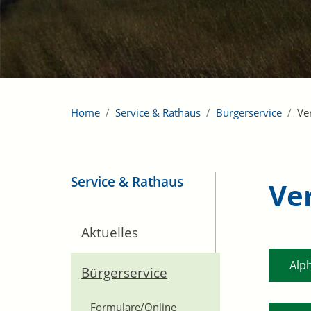
Home
Service & Rathaus
Bürgerservice
Ve
Service & Rathaus
Ve
Aktuelles
Alp
Bürgerservice
Formulare/Online