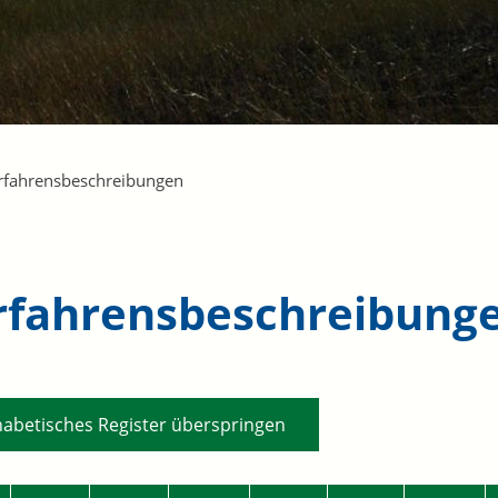
rfahrensbeschreibungen
rfahrensbeschreibung
habetisches Register überspringen