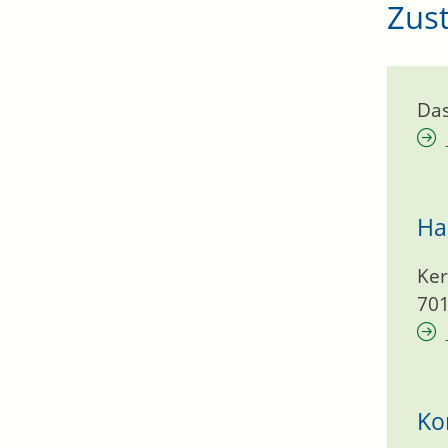
Zust
Da
Ha
Ker
70
Ko