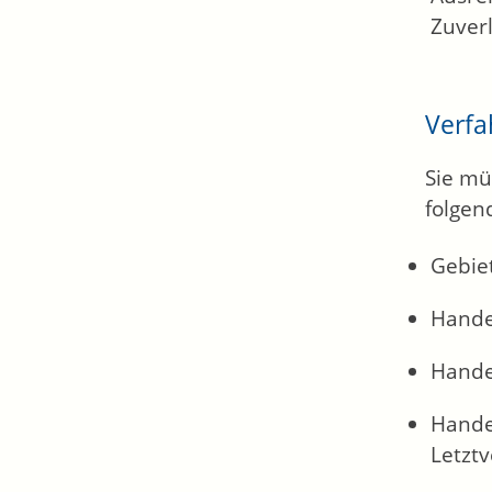
Zuverl
Verfa
Sie mü
folgen
Gebie
Handel
Handel
Hande
Letzt