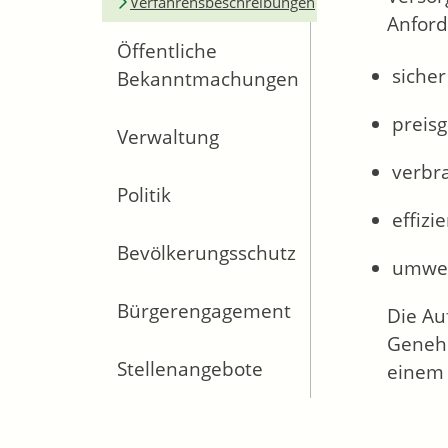
Verfahrensbeschreibungen
Anfor
Öffentliche
sicher
Bekanntmachungen
preisg
Verwaltung
verbr
Politik
effizi
Bevölkerungsschutz
umwel
Bürgerengagement
Die Au
Genehm
Stellenangebote
einem 