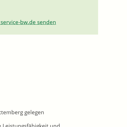
 service-bw.de senden
rttemberg gelegen
e Leistungsfähigkeit und