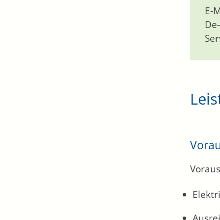
E-M
De-
Ser
Leis
Vora
Voraus
Elektr
Ausrei