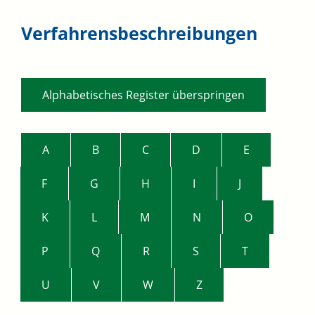
Verfahrensbeschreibungen
Alphabetisches Register überspringen
A
B
C
D
E
F
G
H
I
J
K
L
M
N
O
P
Q
R
S
T
U
V
W
Z