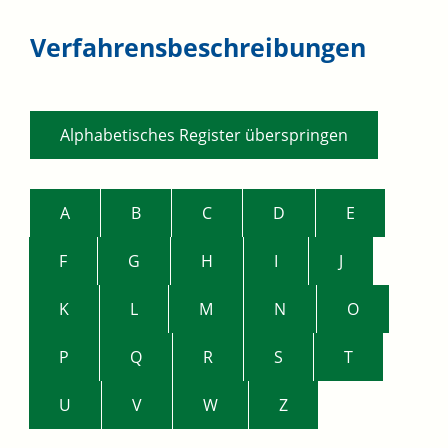
Verfahrensbeschreibungen
Alphabetisches Register überspringen
A
B
C
D
E
F
G
H
I
J
K
L
M
N
O
P
Q
R
S
T
U
V
W
Z