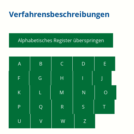
Verfahrensbeschreibungen
Alphabetisches Register überspringen
A
B
C
D
E
F
G
H
I
J
K
L
M
N
O
P
Q
R
S
T
U
V
W
Z