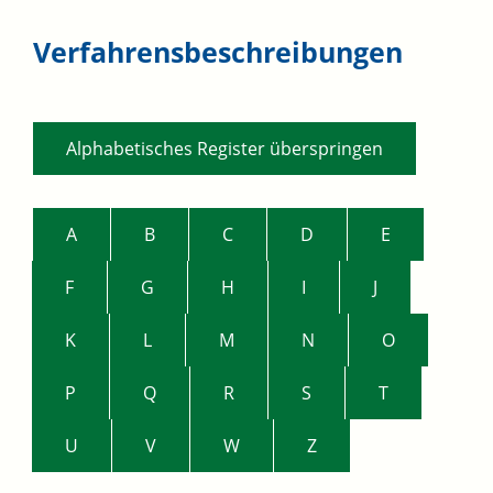
Verfahrensbeschreibungen
Alphabetisches Register überspringen
A
B
C
D
E
F
G
H
I
J
K
L
M
N
O
P
Q
R
S
T
U
V
W
Z