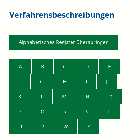
Verfahrensbeschreibungen
Alphabetisches Register überspringen
A
B
C
D
E
F
G
H
I
J
K
L
M
N
O
P
Q
R
S
T
U
V
W
Z