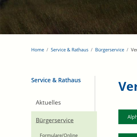
Home
Service & Rathaus
Bürgerservice
Ve
Service & Rathaus
Ve
Aktuelles
Alp
Bürgerservice
Formulare/Online