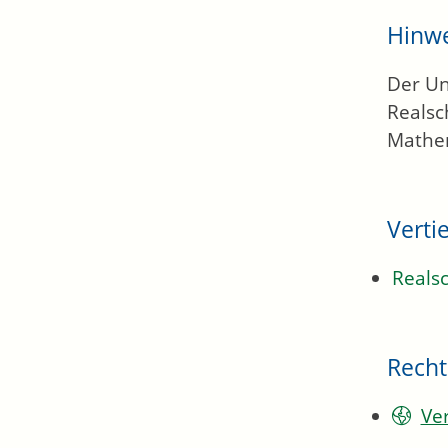
Hinw
Der Un
Realsc
Mathem
Verti
Reals
Recht
Ve