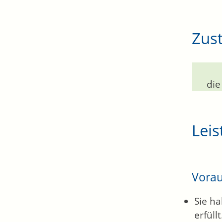
Zust
die
Leis
Vora
Sie h
erfüllt