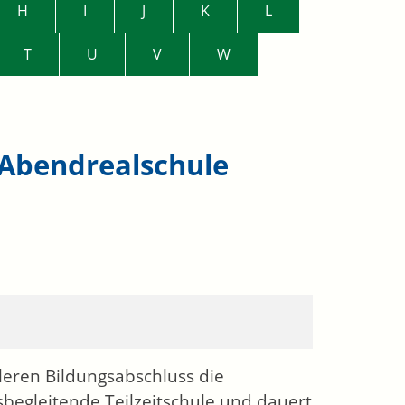
H
I
J
K
L
T
U
V
W
 Abendrealschule
leren Bildungsabschluss die
sbegleitende Teilzeitschule und dauert