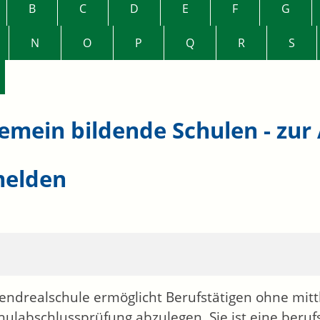
B
C
D
E
F
G
N
O
P
Q
R
S
gemein bildende Schulen - zur
elden
endrealschule ermöglicht Berufstätigen ohne mitt
hulabschlussprüfung abzulegen. Sie ist eine beruf