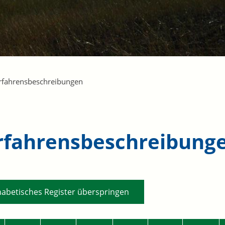
rfahrensbeschreibungen
rfahrensbeschreibung
habetisches Register überspringen