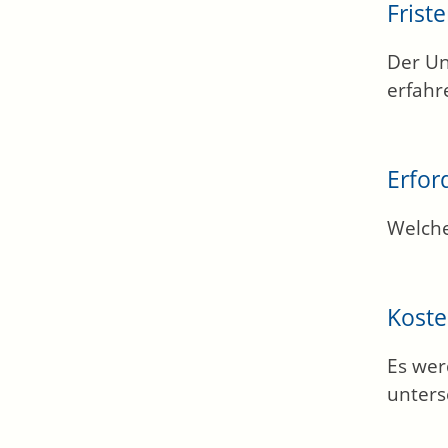
Frist
Der Un
erfahr
Erfor
Welche
Kost
Es wer
unters