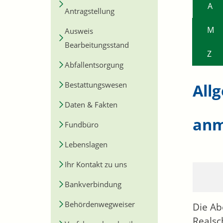
A
Antragstellung
M
Ausweis
Bearbeitungsstand
Z
Abfallentsorgung
Bestattungswesen
All
Daten & Fakten
anm
Fundbüro
Lebenslagen
Ihr Kontakt zu uns
Bankverbindung
Behördenwegweiser
Die Ab
Realsc