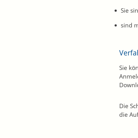
Sie s
sind m
Verfa
Sie kö
Anmeld
Downlo
Die Sc
die A