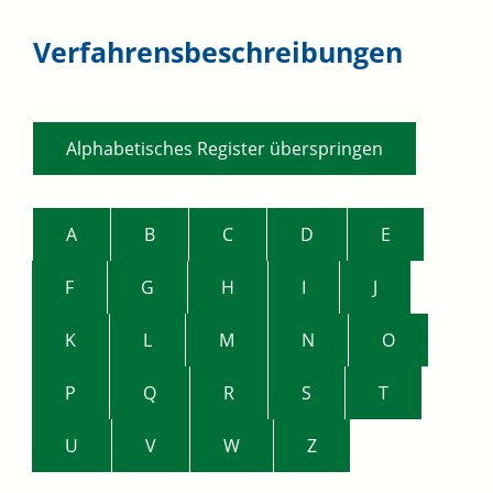
Verfahrensbeschreibungen
Alphabetisches Register überspringen
A
B
C
D
E
F
G
H
I
J
K
L
M
N
O
P
Q
R
S
T
U
V
W
Z