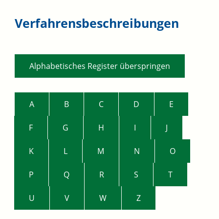
Verfahrensbeschreibungen
Alphabetisches Register überspringen
A
B
C
D
E
F
G
H
I
J
K
L
M
N
O
P
Q
R
S
T
U
V
W
Z