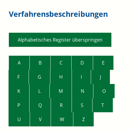
Verfahrensbeschreibungen
Alphabetisches Register überspringen
A
B
C
D
E
F
G
H
I
J
K
L
M
N
O
P
Q
R
S
T
U
V
W
Z