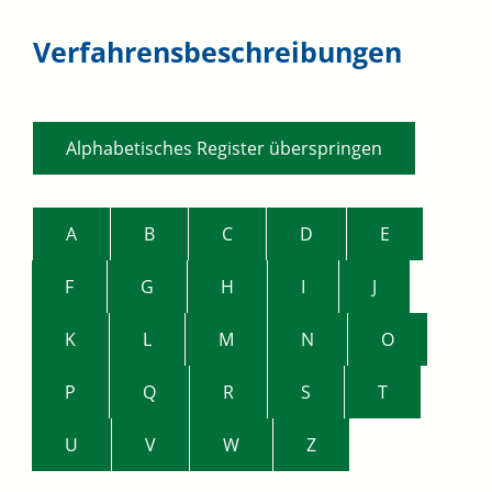
Verfahrensbeschreibungen
Alphabetisches Register überspringen
A
B
C
D
E
F
G
H
I
J
K
L
M
N
O
P
Q
R
S
T
U
V
W
Z