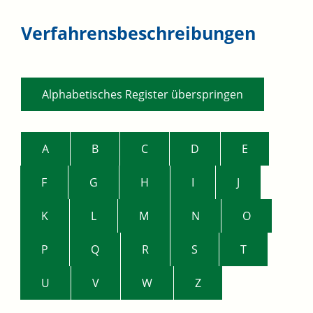
Verfahrensbeschreibungen
Alphabetisches Register überspringen
A
B
C
D
E
F
G
H
I
J
K
L
M
N
O
P
Q
R
S
T
U
V
W
Z