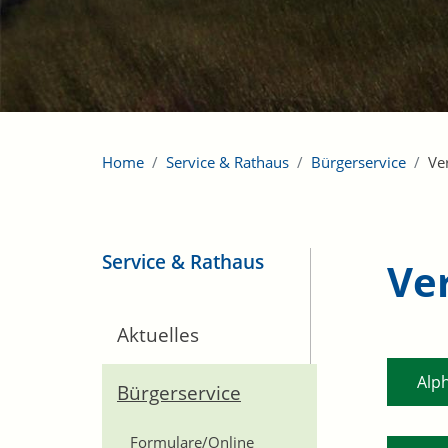
Home
Service & Rathaus
Bürgerservice
Ve
Service & Rathaus
Ve
Aktuelles
Alp
Bürgerservice
Formulare/Online