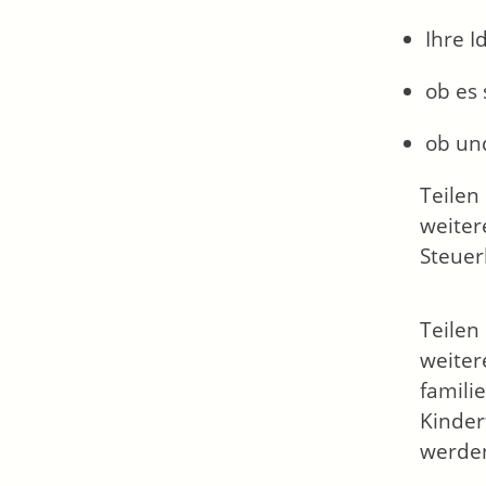
Ihre 
ob es 
ob un
Teilen
weiter
Steuerk
Teilen
weiter
famili
Kinder
werden