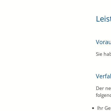
Leis
Vora
Sie ha
Verfa
Der ne
folgen
Ihr G