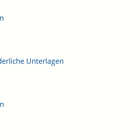
en
derliche Unterlagen
en