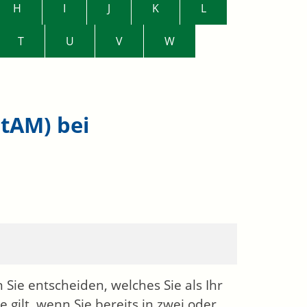
H
I
J
K
L
T
U
V
W
tAM) bei
Sie entscheiden, welches Sie als Ihr
 gilt, wenn Sie bereits in zwei oder