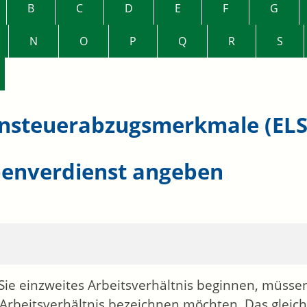
B
C
D
E
F
G
N
O
P
Q
R
S
nsteuerabzugsmerkmale (ELS
enverdienst angeben
ie einzweites Arbeitsverhältnis beginnen, müssen 
 Arbeitsverhältnis bezeichnen möchten. Das gleiche