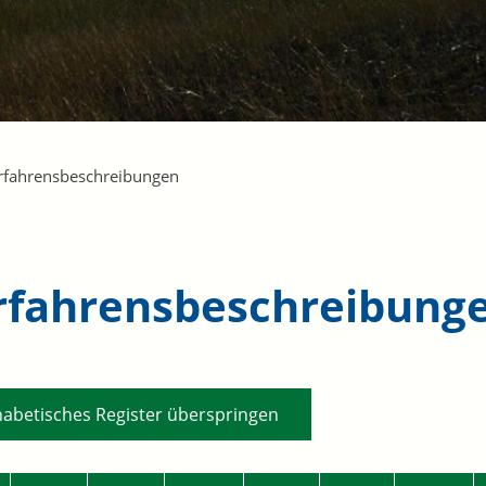
rfahrensbeschreibungen
rfahrensbeschreibung
habetisches Register überspringen