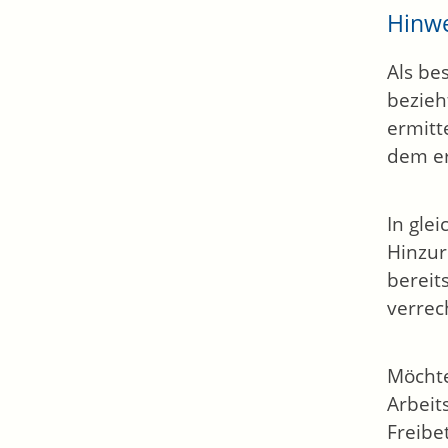
Hinw
Als be
bezieh
ermitt
dem er
In gle
Hinzur
bereit
verrec
Möchte
Arbeit
Freibe