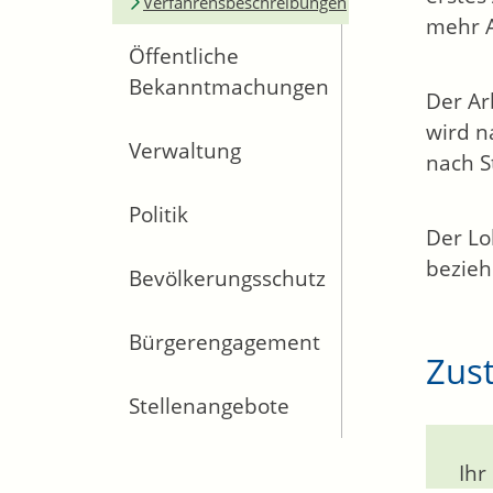
Verfahrensbeschreibungen
mehr A
Öffentliche
Bekanntmachungen
Der Ar
wird n
Verwaltung
nach S
Politik
Der Lo
bezieh
Bevölkerungsschutz
Bürgerengagement
Zust
Stellenangebote
Ihr