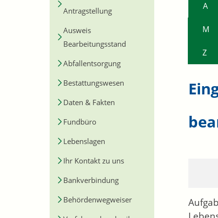
A
Antragstellung
M
Ausweis
Bearbeitungsstand
Z
Abfallentsorgung
Bestattungswesen
Ein
Daten & Fakten
bea
Fundbüro
Lebenslagen
Ihr Kontakt zu uns
Bankverbindung
Behördenwegweiser
Aufgab
Lebens