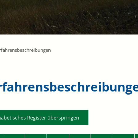
rfahrensbeschreibungen
rfahrensbeschreibung
habetisches Register überspringen