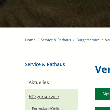
Home
Service & Rathaus
Bürgerservice
Ve
Service & Rathaus
Ve
Aktuelles
Alp
Bürgerservice
Formulare/Online