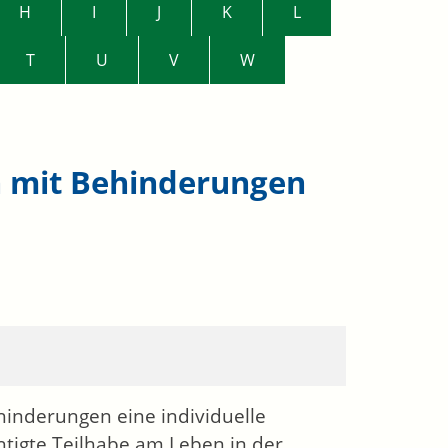
H
I
J
K
L
T
U
V
W
n mit Behinderungen
hinderungen eine individuelle
htigte Teilhabe am Leben in der