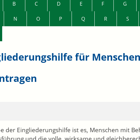
B
C
D
E
F
G
N
O
P
Q
R
S
gliederungshilfe für Mensche
ntragen
e der Eingliederungshilfe ist es, Menschen mit Be
führung und die volle, wirksame und gleichberec