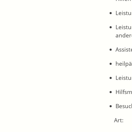
Leistu
Leistu
andere
Assist
heilp
Leistu
Hilfsm
Besuch
Art: