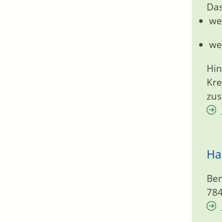
Das
we
we
Hin
Kre
zus
Ha
Ben
78