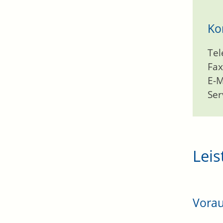
Ko
Tel
Fax
E-M
Ser
Leis
Vora