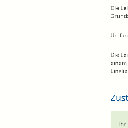
Die Le
Grunds
Umfan
Die Le
einem 
Eingli
Zust
Ihr