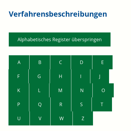
Verfahrensbeschreibungen
Alphabetisches Register überspringen
A
B
C
D
E
F
G
H
I
J
K
L
M
N
O
P
Q
R
S
T
U
V
W
Z