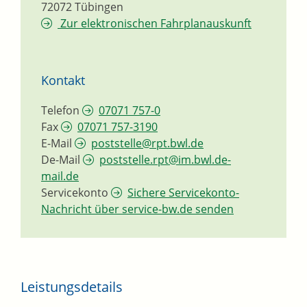
72072
Tübingen
Zur elektronischen Fahrplanauskunft
Kontakt
Telefon
07071 757-0
Fax
07071 757-3190
E-Mail
poststelle@rpt.bwl.de
De-Mail
poststelle.rpt@im.bwl.de-
mail.de
Servicekonto
Sichere Servicekonto-
Nachricht über service-bw.de senden
Leistungsdetails