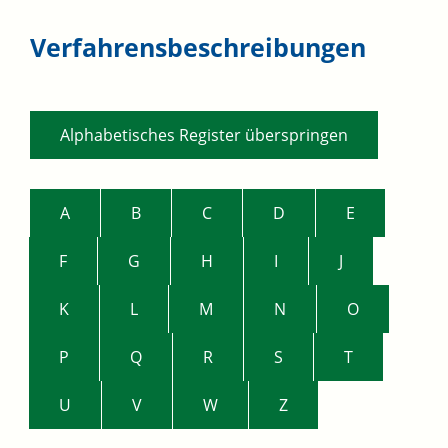
Verfahrensbeschreibungen
Alphabetisches Register überspringen
A
B
C
D
E
F
G
H
I
J
K
L
M
N
O
P
Q
R
S
T
U
V
W
Z