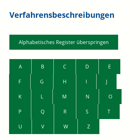
Verfahrensbeschreibungen
Alphabetisches Register überspringen
A
B
C
D
E
F
G
H
I
J
K
L
M
N
O
P
Q
R
S
T
U
V
W
Z