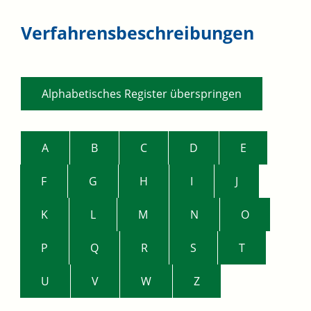
Verfahrensbeschreibungen
Alphabetisches Register überspringen
A
B
C
D
E
F
G
H
I
J
K
L
M
N
O
P
Q
R
S
T
U
V
W
Z