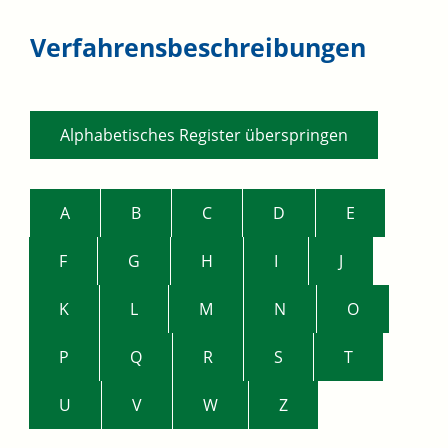
Verfahrensbeschreibungen
Alphabetisches Register überspringen
A
B
C
D
E
F
G
H
I
J
K
L
M
N
O
P
Q
R
S
T
U
V
W
Z