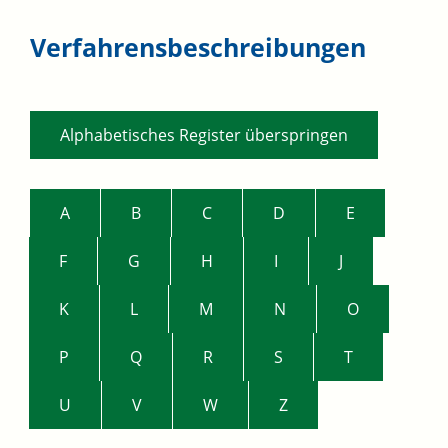
Verfahrensbeschreibungen
Alphabetisches Register überspringen
A
B
C
D
E
F
G
H
I
J
K
L
M
N
O
P
Q
R
S
T
U
V
W
Z