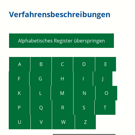
Verfahrensbeschreibungen
Alphabetisches Register überspringen
A
B
C
D
E
F
G
H
I
J
K
L
M
N
O
P
Q
R
S
T
U
V
W
Z