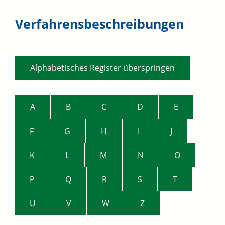
Verfahrensbeschreibungen
Alphabetisches Register überspringen
A
B
C
D
E
F
G
H
I
J
K
L
M
N
O
P
Q
R
S
T
U
V
W
Z