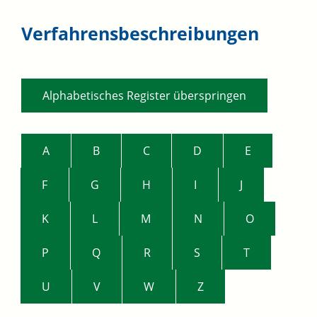
Verfahrensbeschreibungen
Alphabetisches Register überspringen
A
B
C
D
E
F
G
H
I
J
K
L
M
N
O
P
Q
R
S
T
U
V
W
Z