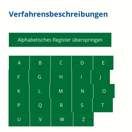
Verfahrensbeschreibungen
Alphabetisches Register überspringen
A
B
C
D
E
F
G
H
I
J
K
L
M
N
O
P
Q
R
S
T
U
V
W
Z