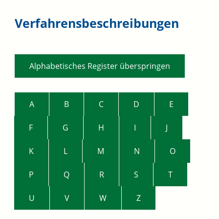
Verfahrensbeschreibungen
Alphabetisches Register überspringen
A
B
C
D
E
F
G
H
I
J
K
L
M
N
O
P
Q
R
S
T
U
V
W
Z